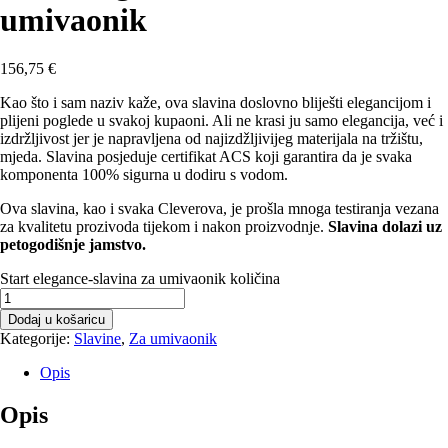
umivaonik
156,75
€
Kao što i sam naziv kaže, ova slavina doslovno bliješti elegancijom i
plijeni poglede u svakoj kupaoni. Ali ne krasi ju samo elegancija, već i
izdržljivost jer je napravljena od najizdžljivijeg materijala na tržištu,
mjeda. Slavina posjeduje certifikat ACS koji garantira da je svaka
komponenta 100% sigurna u dodiru s vodom.
Ova slavina, kao i svaka Cleverova, je prošla mnoga testiranja vezana
za kvalitetu prozivoda tijekom i nakon proizvodnje.
Slavina dolazi uz
petogodišnje jamstvo.
Start elegance-slavina za umivaonik količina
Dodaj u košaricu
Kategorije:
Slavine
,
Za umivaonik
Opis
Opis