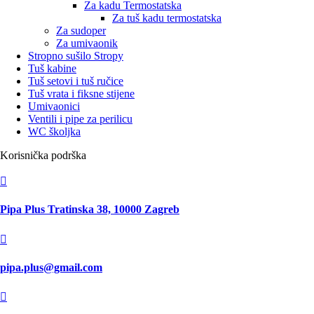
Za kadu Termostatska
Za tuš kadu termostatska
Za sudoper
Za umivaonik
Stropno sušilo Stropy
Tuš kabine
Tuš setovi i tuš ručice
Tuš vrata i fiksne stijene
Umivaonici
Ventili i pipe za perilicu
WC školjka
Korisnička podrška

Pipa Plus Tratinska 38, 10000 Zagreb

pipa.plus@gmail.com
