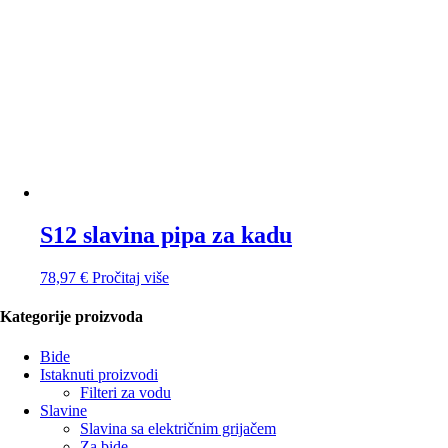
S12 slavina pipa za kadu
78,97
€
Pročitaj više
Kategorije proizvoda
Bide
Istaknuti proizvodi
Filteri za vodu
Slavine
Slavina sa električnim grijačem
Za bide