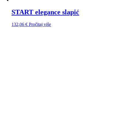
START elegance slapić
132,06
€
Pročitaj više