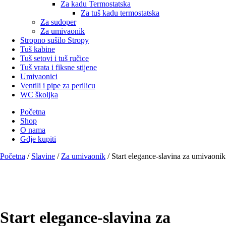
Za kadu Termostatska
Za tuš kadu termostatska
Za sudoper
Za umivaonik
Stropno sušilo Stropy
Tuš kabine
Tuš setovi i tuš ručice
Tuš vrata i fiksne stijene
Umivaonici
Ventili i pipe za perilicu
WC školjka
Početna
Shop
O nama
Gdje kupiti
Početna
/
Slavine
/
Za umivaonik
/ Start elegance-slavina za umivaonik
Start elegance-slavina za