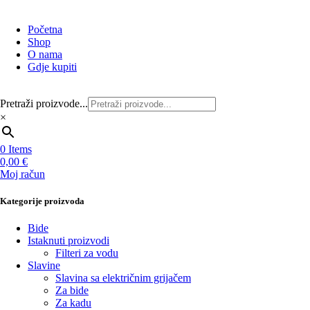
Početna
Shop
O nama
Gdje kupiti
Pretraži proizvode...
×
0
Items
0,00
€
Moj račun
Kategorije proizvoda
Bide
Istaknuti proizvodi
Filteri za vodu
Slavine
Slavina sa električnim grijačem
Za bide
Za kadu