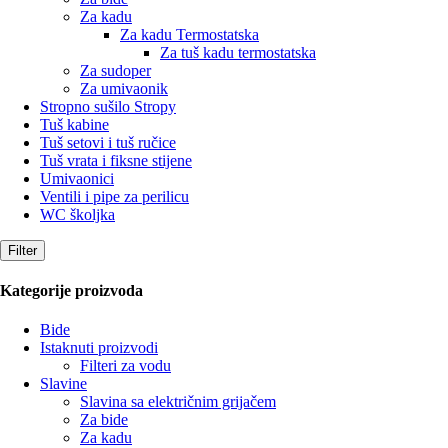
Za kadu
Za kadu Termostatska
Za tuš kadu termostatska
Za sudoper
Za umivaonik
Stropno sušilo Stropy
Tuš kabine
Tuš setovi i tuš ručice
Tuš vrata i fiksne stijene
Umivaonici
Ventili i pipe za perilicu
WC školjka
Filter
Kategorije proizvoda
Bide
Istaknuti proizvodi
Filteri za vodu
Slavine
Slavina sa električnim grijačem
Za bide
Za kadu