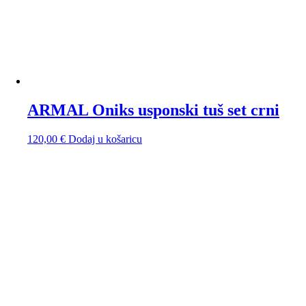
ARMAL Oniks usponski tuš set crni
120,00
€
Dodaj u košaricu