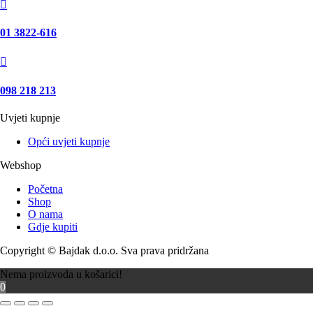

01 3822-616

098 218 213
Uvjeti kupnje
Opći uvjeti kupnje
Webshop
Početna
Shop
O nama
Gdje kupiti
Copyright © Bajdak d.o.o. Sva prava pridržana
Nema proizvoda u košarici!
0