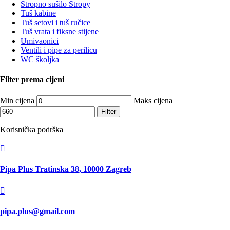
Stropno sušilo Stropy
Tuš kabine
Tuš setovi i tuš ručice
Tuš vrata i fiksne stijene
Umivaonici
Ventili i pipe za perilicu
WC školjka
Filter prema cijeni
Min cijena
Maks cijena
Filter
Korisnička podrška

Pipa Plus Tratinska 38, 10000 Zagreb

pipa.plus@gmail.com