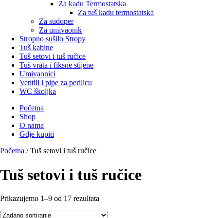
Za kadu Termostatska
Za tuš kadu termostatska
Za sudoper
Za umivaonik
Stropno sušilo Stropy
Tuš kabine
Tuš setovi i tuš ručice
Tuš vrata i fiksne stijene
Umivaonici
Ventili i pipe za perilicu
WC školjka
Početna
Shop
O nama
Gdje kupiti
Početna
/ Tuš setovi i tuš ručice
Tuš setovi i tuš ručice
Prikazujemo 1–9 od 17 rezultata