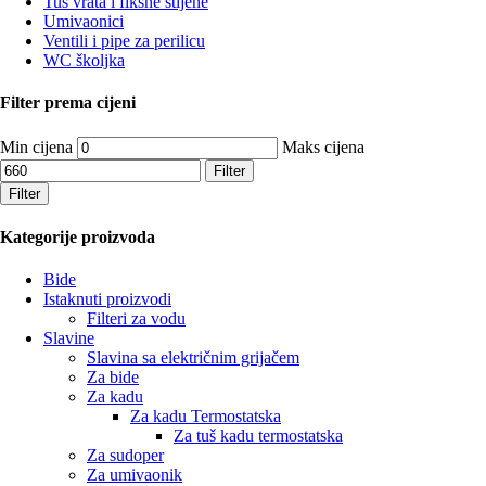
Tuš vrata i fiksne stijene
Umivaonici
Ventili i pipe za perilicu
WC školjka
Filter prema cijeni
Min cijena
Maks cijena
Filter
Filter
Kategorije proizvoda
Bide
Istaknuti proizvodi
Filteri za vodu
Slavine
Slavina sa električnim grijačem
Za bide
Za kadu
Za kadu Termostatska
Za tuš kadu termostatska
Za sudoper
Za umivaonik