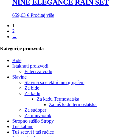
NINE ELEGANCE RAIN SET
659,63
€
Pročitaj više
1
2
→
Kategorije proizvoda
Bide
Istaknuti proizvodi
Filteri za vodu
Slavine
Slavina sa električnim grijačem
Za bide
Za kadu
Za kadu Termostatska
Za tuš kadu termostatska
Za sudoper
Za umivaonik
Stropno sušilo Stropy
Tuš kabine
Tuš setovi i tuš ručice