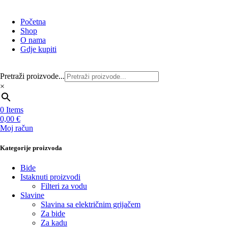
Početna
Shop
O nama
Gdje kupiti
Pretraži proizvode...
×
0
Items
0,00
€
Moj račun
Kategorije proizvoda
Bide
Istaknuti proizvodi
Filteri za vodu
Slavine
Slavina sa električnim grijačem
Za bide
Za kadu