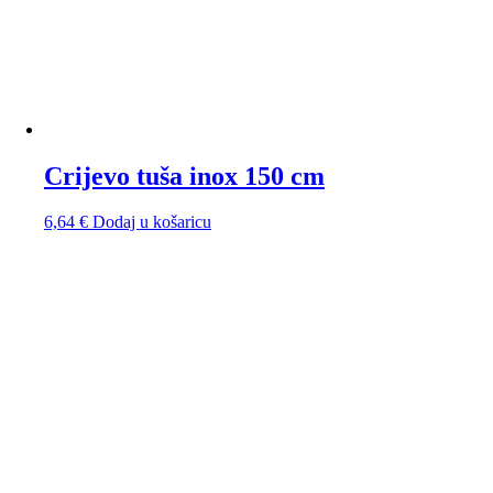
Crijevo tuša inox 150 cm
6,64
€
Dodaj u košaricu