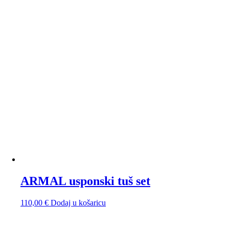
ARMAL usponski tuš set
110,00
€
Dodaj u košaricu