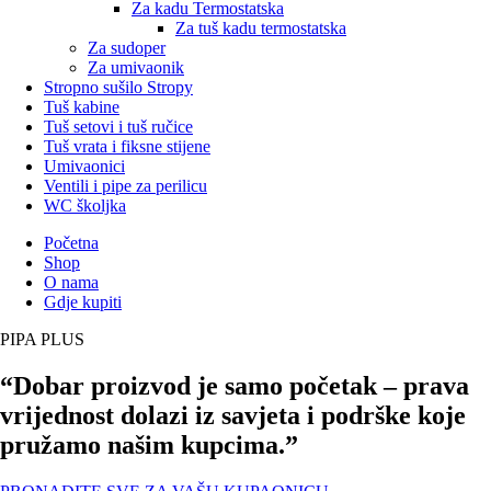
Za kadu Termostatska
Za tuš kadu termostatska
Za sudoper
Za umivaonik
Stropno sušilo Stropy
Tuš kabine
Tuš setovi i tuš ručice
Tuš vrata i fiksne stijene
Umivaonici
Ventili i pipe za perilicu
WC školjka
Početna
Shop
O nama
Gdje kupiti
PIPA PLUS
“Dobar proizvod je samo početak – prava
vrijednost dolazi iz savjeta i podrške koje
pružamo našim kupcima.”