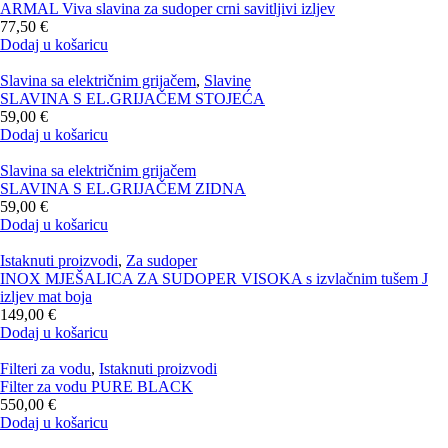
ARMAL Viva slavina za sudoper crni savitljivi izljev
77,50
€
Dodaj u košaricu
Slavina sa električnim grijačem
,
Slavine
SLAVINA S EL.GRIJAČEM STOJEĆA
59,00
€
Dodaj u košaricu
Slavina sa električnim grijačem
SLAVINA S EL.GRIJAČEM ZIDNA
59,00
€
Dodaj u košaricu
Istaknuti proizvodi
,
Za sudoper
INOX MJEŠALICA ZA SUDOPER VISOKA s izvlačnim tušem J
izljev mat boja
149,00
€
Dodaj u košaricu
Filteri za vodu
,
Istaknuti proizvodi
Filter za vodu PURE BLACK
550,00
€
Dodaj u košaricu