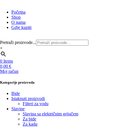
Početna
Shop
O nama
Gdje kupiti
Pretraži proizvode...
×
0
Items
0,00
€
Moj račun
Kategorije proizvoda
Bide
Istaknuti proizvodi
Filteri za vodu
Slavine
Slavina sa električnim grijačem
Za bide
Za kadu