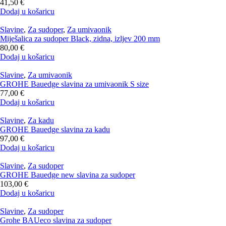
41,50
€
Dodaj u košaricu
Slavine
,
Za sudoper
,
Za umivaonik
Miješalica za sudoper Black, zidna, izljev 200 mm
80,00
€
Dodaj u košaricu
Slavine
,
Za umivaonik
GROHE Bauedge slavina za umivaonik S size
77,00
€
Dodaj u košaricu
Slavine
,
Za kadu
GROHE Bauedge slavina za kadu
97,00
€
Dodaj u košaricu
Slavine
,
Za sudoper
GROHE Bauedge new slavina za sudoper
103,00
€
Dodaj u košaricu
Slavine
,
Za sudoper
Grohe BAUeco slavina za sudoper