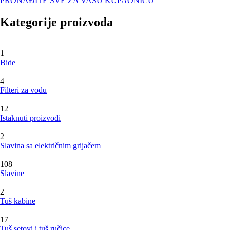
PRONAĐITE SVE ZA VAŠU KUPAONICU
Kategorije proizvoda
1
Bide
4
Filteri za vodu
12
Istaknuti proizvodi
2
Slavina sa električnim grijačem
108
Slavine
2
Tuš kabine
17
Tuš setovi i tuš ručice