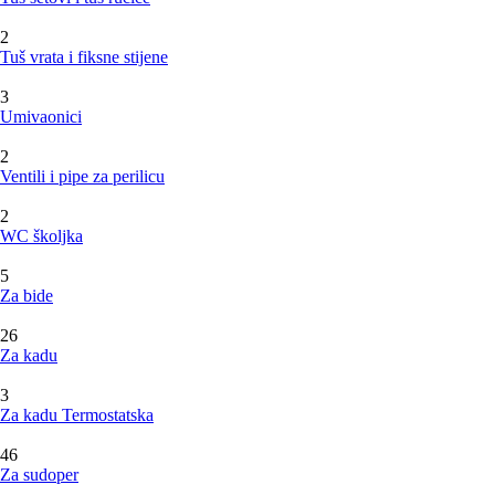
2
Tuš vrata i fiksne stijene
3
Umivaonici
2
Ventili i pipe za perilicu
2
WC školjka
5
Za bide
26
Za kadu
3
Za kadu Termostatska
46
Za sudoper