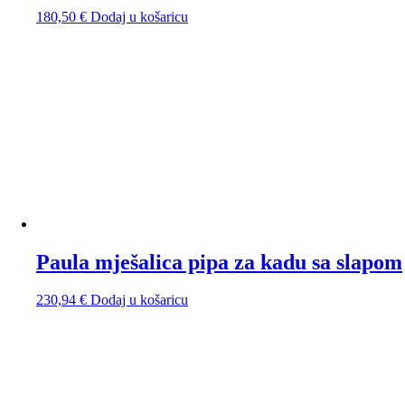
180,50
€
Dodaj u košaricu
Paula mješalica pipa za kadu sa slapom
230,94
€
Dodaj u košaricu