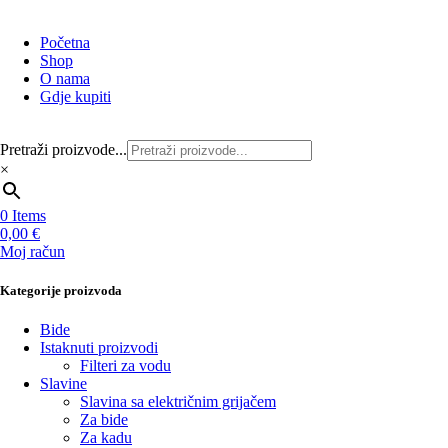
Početna
Shop
O nama
Gdje kupiti
Pretraži proizvode...
×
0
Items
0,00
€
Moj račun
Kategorije proizvoda
Bide
Istaknuti proizvodi
Filteri za vodu
Slavine
Slavina sa električnim grijačem
Za bide
Za kadu