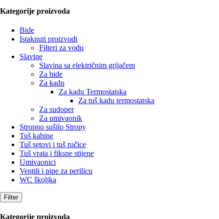
Kategorije proizvoda
Bide
Istaknuti proizvodi
Filteri za vodu
Slavine
Slavina sa električnim grijačem
Za bide
Za kadu
Za kadu Termostatska
Za tuš kadu termostatska
Za sudoper
Za umivaonik
Stropno sušilo Stropy
Tuš kabine
Tuš setovi i tuš ručice
Tuš vrata i fiksne stijene
Umivaonici
Ventili i pipe za perilicu
WC školjka
Filter
Kategorije proizvoda