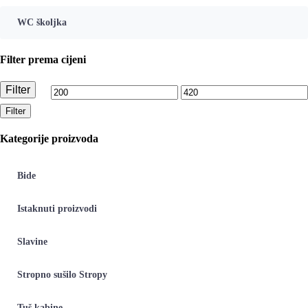
WC školjka
Filter prema cijeni
Filter
Min
Maks
Filter
cijena
cijena
Kategorije proizvoda
Bide
Istaknuti proizvodi
Slavine
Stropno sušilo Stropy
Tuš kabine