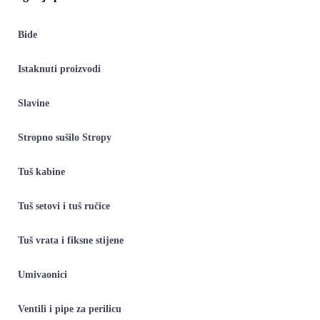
Bide
Istaknuti proizvodi
Slavine
Stropno sušilo Stropy
Tuš kabine
Tuš setovi i tuš ručice
Tuš vrata i fiksne stijene
Umivaonici
Ventili i pipe za perilicu