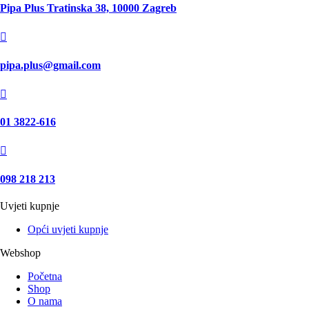
Pipa Plus Tratinska 38, 10000 Zagreb

pipa.plus@gmail.com

01 3822-616

098 218 213
Uvjeti kupnje
Opći uvjeti kupnje
Webshop
Početna
Shop
O nama