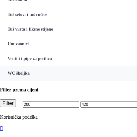
Tuš setovi i tuš ručice
Tuš vrata i fiksne stijene
Umivaonici
Ventili i pipe za perilicu
WC školjka
Filter prema cijeni
Filter
Min
Maks
cijena
cijena
Korisnička podrška
