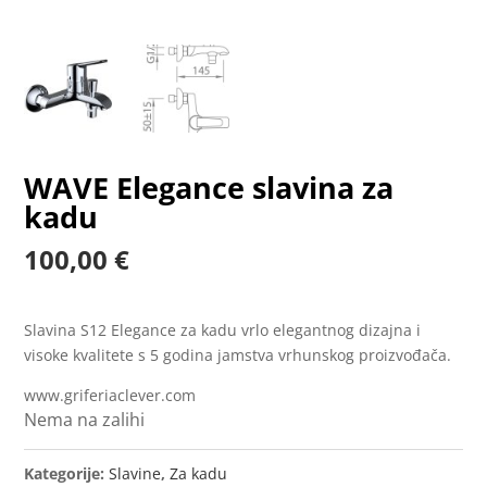
WAVE Elegance slavina za
kadu
100,00
€
Slavina S12 Elegance za kadu vrlo elegantnog dizajna i
visoke kvalitete s 5 godina jamstva vrhunskog proizvođača.
www.griferiaclever.com
Nema na zalihi
Kategorije:
Slavine
,
Za kadu