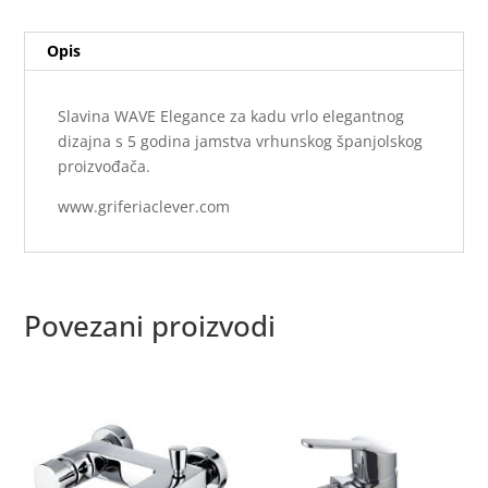
Opis
Slavina WAVE Elegance za kadu vrlo elegantnog
dizajna s 5 godina jamstva vrhunskog španjolskog
proizvođača.
www.griferiaclever.com
Povezani proizvodi