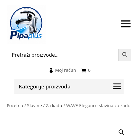
Moj račun
0
Kategorije proizvoda
Početna
/
Slavine
/
Za kadu
/ WAVE Elegance slavina za kadu