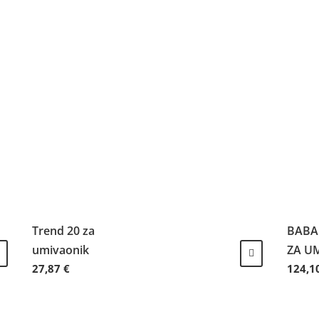
Trend 20 za
BABA
umivaonik
ZA U
27,87
€
124,1