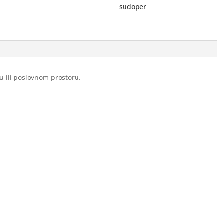
sudoper
/
niskotlačna
količina
u ili poslovnom prostoru.