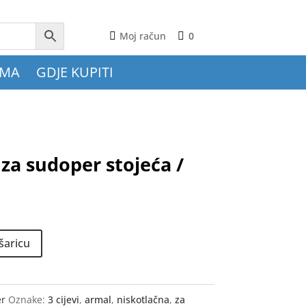
Moj račun
0
AMA
GDJE KUPITI
za sudoper stojeća /
šaricu
r
Oznake:
3 cijevi
,
armal
,
niskotlačna
,
za