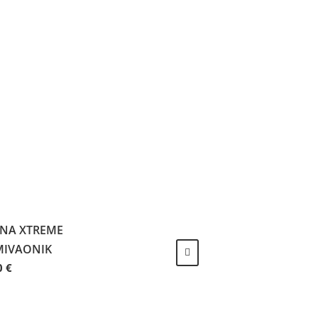
NA XTREME
MIVAONIK
0
€