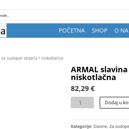
POČETNA
SHOP
O N
za sudoper stojeća / niskotlačna
ARMAL slavina 
niskotlačna
82,29
€
ARMAL
Dodaj u ko
slavina
za
sudoper
Kategorije:
Slavine
,
Za sudope
stojeća