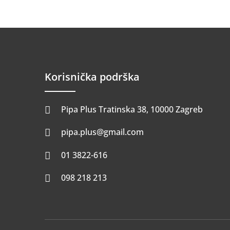
Korisnička podrška
Pipa Plus Tratinska 38, 10000 Zagreb

pipa.plus@gmail.com

01 3822-616

098 218 213
