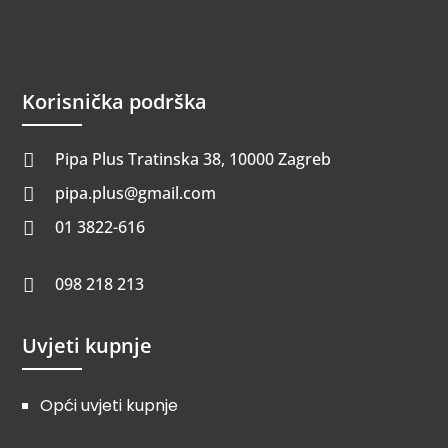
Korisnička podrška
Pipa Plus Tratinska 38, 10000 Zagreb

pipa.plus@gmail.com

01 3822-616

098 218 213

Uvjeti kupnje
Opći uvjeti kupnje