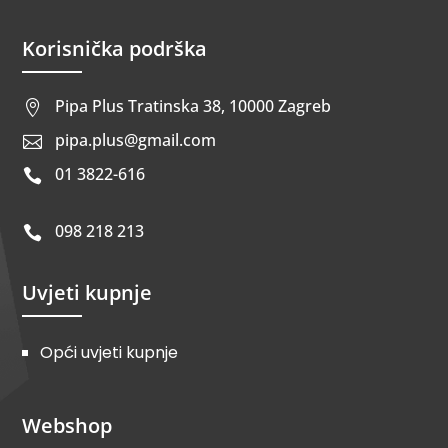
Korisnička podrška
Pipa Plus Tratinska 38, 10000 Zagreb

pipa.plus@gmail.com

01 3822-616

098 218 213

Uvjeti kupnje
Opći uvjeti kupnje
Webshop