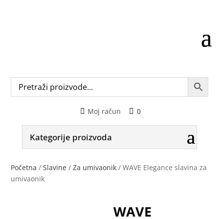
Moj račun
0
Kategorije proizvoda
Početna
/
Slavine
/
Za umivaonik
/ WAVE Elegance slavina za
umivaonik
WAVE