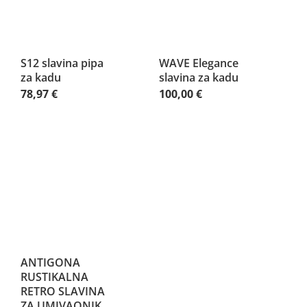
S12 slavina pipa
WAVE Elegance
za kadu
slavina za kadu
78,97
€
100,00
€
ANTIGONA
RUSTIKALNA
RETRO SLAVINA
ZA UMIVAONIK