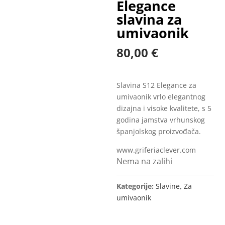
Elegance
slavina za
umivaonik
80,00
€
Slavina S12 Elegance za
umivaonik vrlo elegantnog
dizajna i visoke kvalitete, s 5
godina jamstva vrhunskog
španjolskog proizvođača.
www.griferiaclever.com
Nema na zalihi
Kategorije:
Slavine
,
Za
umivaonik