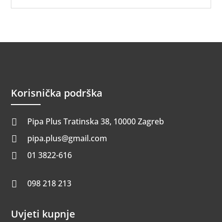
Korisnička podrška
Pipa Plus Tratinska 38, 10000 Zagreb

pipa.plus@gmail.com

01 3822-616

098 218 213

Uvjeti kupnje