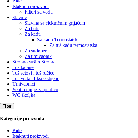
Bide
Istaknuti proizvodi
Filteri za vodu
Slavine
Slavina sa električnim grijačem
Za bide
Za kadu
Za kadu Termostatska
Za tuš kadu termostatska
Za sudoper
Za umivaonik
Stropno sušilo Stropy
Tuš kabine
Tuš setovi i tuš ručice
Tuš vrata i fiksne stijene
Umivaonici
Ventili i pipe za perilicu
WC školjka
Filter
Kategorije proizvoda
Bide
Istaknuti proizvodi