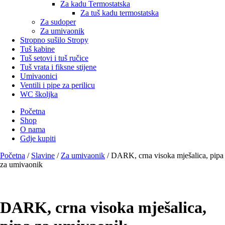
Za kadu Termostatska
Za tuš kadu termostatska
Za sudoper
Za umivaonik
Stropno sušilo Stropy
Tuš kabine
Tuš setovi i tuš ručice
Tuš vrata i fiksne stijene
Umivaonici
Ventili i pipe za perilicu
WC školjka
Početna
Shop
O nama
Gdje kupiti
Početna
/
Slavine
/
Za umivaonik
/ DARK, crna visoka mješalica, pipa
za umivaonik
DARK, crna visoka mješalica,