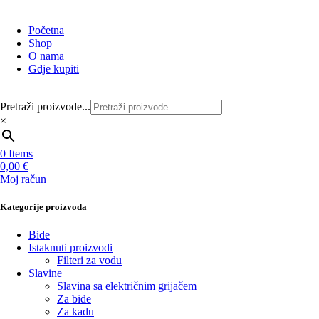
Početna
Shop
O nama
Gdje kupiti
Pretraži proizvode...
×
0
Items
0,00
€
Moj račun
Kategorije proizvoda
Bide
Istaknuti proizvodi
Filteri za vodu
Slavine
Slavina sa električnim grijačem
Za bide
Za kadu