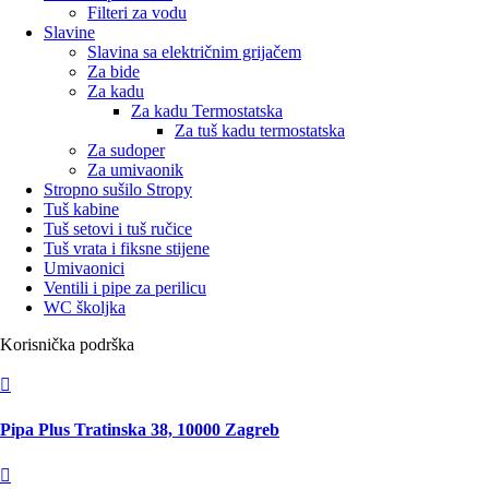
Filteri za vodu
Slavine
Slavina sa električnim grijačem
Za bide
Za kadu
Za kadu Termostatska
Za tuš kadu termostatska
Za sudoper
Za umivaonik
Stropno sušilo Stropy
Tuš kabine
Tuš setovi i tuš ručice
Tuš vrata i fiksne stijene
Umivaonici
Ventili i pipe za perilicu
WC školjka
Korisnička podrška

Pipa Plus Tratinska 38, 10000 Zagreb
