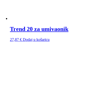
Trend 20 za umivaonik
27,87
€
Dodaj u košaricu