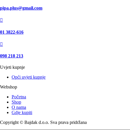
pipa.plus@gmail.com

01 3822-616

098 218 213
Uvjeti kupnje
Opći uvjeti kupnje
Webshop
Početna
Shop
O nama
Gdje kupiti
Copyright © Bajdak d.o.o. Sva prava pridržana