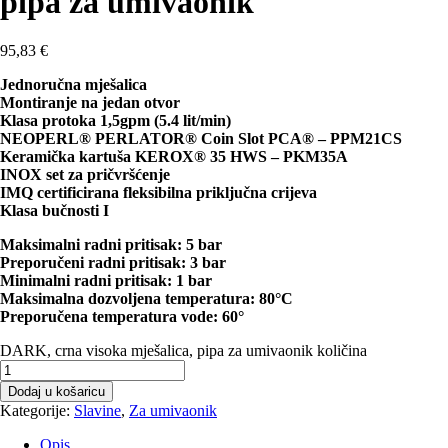
pipa za umivaonik
95,83
€
Jednoručna mješalica
Montiranje na jedan otvor
Klasa protoka 1,5gpm (5.4 lit/min)
NEOPERL® PERLATOR® Coin Slot PCA® – PPM21CS
Keramička kartuša KEROX® 35 HWS – PKM35A
INOX set za pričvršćenje
IMQ certificirana fleksibilna priključna crijeva
Klasa bučnosti I
Maksimalni radni pritisak: 5 bar
Preporučeni radni pritisak: 3 bar
Minimalni radni pritisak: 1 bar
Maksimalna dozvoljena temperatura: 80°C
Preporučena temperatura vode: 60°
DARK, crna visoka mješalica, pipa za umivaonik količina
Dodaj u košaricu
Kategorije:
Slavine
,
Za umivaonik
Opis