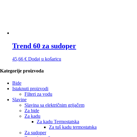
Trend 60 za sudoper
45,66
€
Dodaj u košaricu
Kategorije proizvoda
Bide
Istaknuti proizvodi
Filteri za vodu
Slavine
Slavina sa električnim grijačem
Za bide
Za kadu
Za kadu Termostatska
Za tuš kadu termostatska
Za sudoper