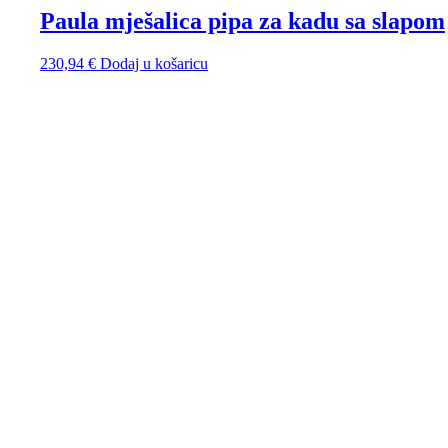
Paula mješalica pipa za kadu sa slapom
230,94
€
Dodaj u košaricu