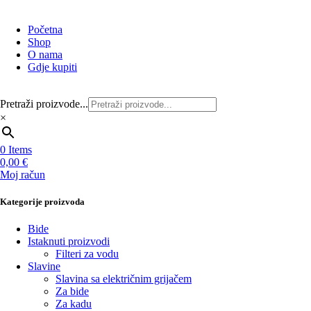
Početna
Shop
O nama
Gdje kupiti
Pretraži proizvode...
×
0
Items
0,00
€
Moj račun
Kategorije proizvoda
Bide
Istaknuti proizvodi
Filteri za vodu
Slavine
Slavina sa električnim grijačem
Za bide
Za kadu