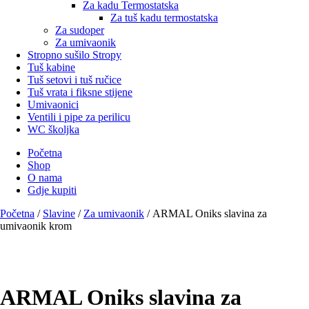
Za kadu Termostatska
Za tuš kadu termostatska
Za sudoper
Za umivaonik
Stropno sušilo Stropy
Tuš kabine
Tuš setovi i tuš ručice
Tuš vrata i fiksne stijene
Umivaonici
Ventili i pipe za perilicu
WC školjka
Početna
Shop
O nama
Gdje kupiti
Početna
/
Slavine
/
Za umivaonik
/ ARMAL Oniks slavina za
umivaonik krom
ARMAL Oniks slavina za