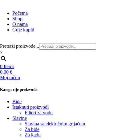
Početna
Shop
O nama
Gdje kupiti
Pretraži proizvode...
×
0
Items
0,00
€
Moj račun
Kategorije proizvoda
Bide
Istaknuti proizvodi
Filteri za vodu
Slavine
Slavina sa električnim grijačem
Za bide
Za kadu