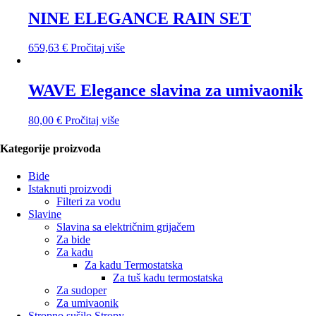
NINE ELEGANCE RAIN SET
659,63
€
Pročitaj više
WAVE Elegance slavina za umivaonik
80,00
€
Pročitaj više
Kategorije proizvoda
Bide
Istaknuti proizvodi
Filteri za vodu
Slavine
Slavina sa električnim grijačem
Za bide
Za kadu
Za kadu Termostatska
Za tuš kadu termostatska
Za sudoper
Za umivaonik
Stropno sušilo Stropy