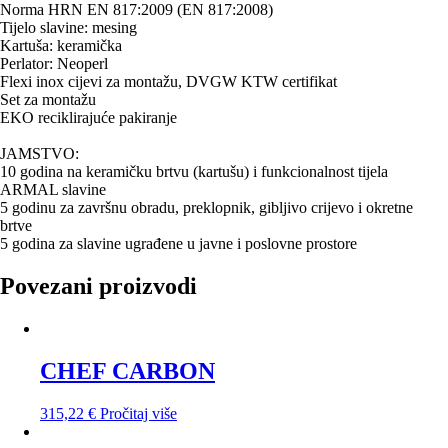
Norma HRN EN 817:2009 (EN 817:2008)
Tijelo slavine: mesing
Kartuša: keramička
Perlator: Neoperl
Flexi inox cijevi za montažu, DVGW KTW certifikat
Set za montažu
EKO reciklirajuće pakiranje
JAMSTVO:
10 godina na keramičku brtvu (kartušu) i funkcionalnost tijela
ARMAL slavine
5 godinu za završnu obradu, preklopnik, gibljivo crijevo i okretne
brtve
5 godina za slavine ugrađene u javne i poslovne prostore
Povezani proizvodi
CHEF CARBON
315,22
€
Pročitaj više