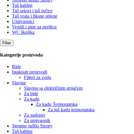
Tuš kabine
Tuš setovi i tuš ručice
Tuš vrata i fiksne stijene
Umivaonici
Ventili i pipe za perilicu
WC školjka
Filter
Kategorije proizvoda
Bide
Istaknuti proizvodi
Filteri za vodu
Slavine
Slavina sa električnim grijačem
Za bide
Za kadu
Za kadu Termostatska
Za tuš kadu termostatska
Za sudoper
Za umivaonik
Stropno sušilo Stropy
Tuš kabine