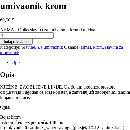
umivaonik krom
60,00
€
ARMAL Oniks slavina za umivaonik krom količina
Dodaj u košaricu
Kategorije:
Slavine
,
Za umivaonik
Oznake:
armal
,
krom
,
slavina za
umivaonik
Opis
Opis
NJEŽNE, ZAOBLJENE LINIJE. Uz dojam ugodnog prostora
osiguravaju i ugodan osjećaj korištenja zahvaljujući zaobljenim, tankim
linijama ručkice.
Opis:
Boja: krom
Jednoručna, bez podizača, 148 mm
Protok vode: 6 L/min > „water saving” (prosjek 10-12L/min 3 bara)