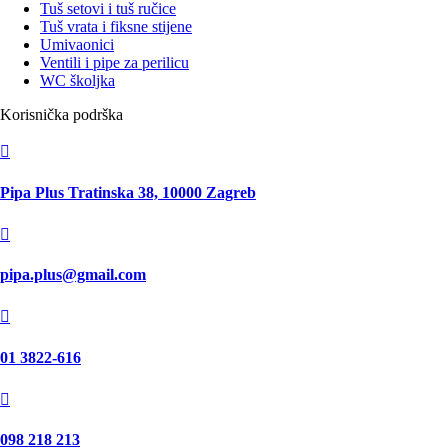
Tuš setovi i tuš ručice
Tuš vrata i fiksne stijene
Umivaonici
Ventili i pipe za perilicu
WC školjka
Korisnička podrška

Pipa Plus Tratinska 38, 10000 Zagreb

pipa.plus@gmail.com

01 3822-616

098 218 213